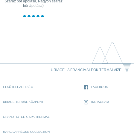
Száraz bőr ápolása, Nagyon száraz
bőr ápolása)
URIAGE - A FRANCIA ALPOK TERMÁLVIZE
ELKÖTELEZETTSÉG
FACEBOOK
URIAGE TERMÁL KÖZPONT
INSTAGRAM
GRAND HOTEL & SPA THERMAL
MARC LARRÈGUE COLLECTION