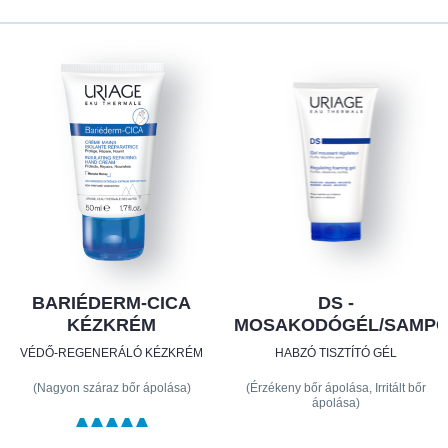
BARIÉDERM-CICA
DS -
KÉZKRÉM
MOSAKODÓGÉL/SAMP
VÉDŐ-REGENERÁLÓ KÉZKRÉM
HABZÓ TISZTÍTÓ GÉL
(Nagyon száraz bőr ápolása)
(Érzékeny bőr ápolása, Irritált bőr
ápolása)