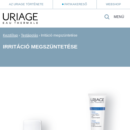
AZ URIAGE TÖRTÉNETE
PATIKAKERESŐ
WEBSHOP
MENÜ
Kezdőlap
›
Testápolás
›
Irritáció megszüntetése
IRRITÁCIÓ MEGSZÜNTETÉSE