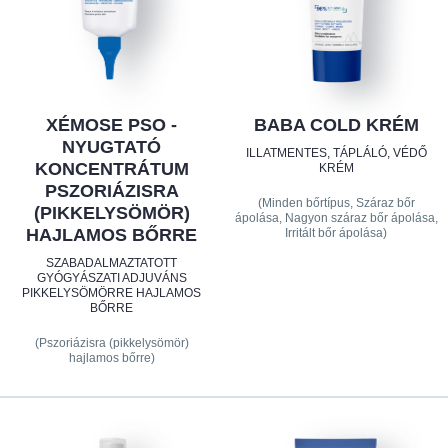
XÉMOSE PSO -
BABA COLD KRÉM
NYUGTATÓ
ILLATMENTES, TÁPLÁLÓ, VÉDŐ
KONCENTRÁTUM
KRÉM
PSZORIÁZISRA
(Minden bőrtípus, Száraz bőr
(PIKKELYSÖMÖR)
ápolása, Nagyon száraz bőr ápolása,
HAJLAMOS BŐRRE
Irritált bőr ápolása)
SZABADALMAZTATOTT
GYÓGYÁSZATI ​​ADJUVÁNS
PIKKELYSÖMÖRRE HAJLAMOS
BŐRRE
(Pszoriázisra (pikkelysömör)
hajlamos bőrre)