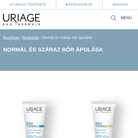
AZ URIAGE TÖRTÉNETE
PATIKAKERESŐ
WEBSHOP
MENÜ
Kezdőlap
›
Arcápolás
›
Normál és száraz bőr ápolása
NORMÁL ÉS SZÁRAZ BŐR ÁPOLÁSA