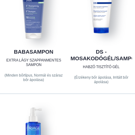
BABASAMPON
DS -
MOSAKODÓGÉL/SAMP
EXTRA LÁGY SZAPPANMENTES
SAMPON
HABZÓ TISZTÍTÓ GÉL
(Minden bőrtípus, Normál és száraz
(Érzékeny bőr ápolása, Irritált bőr
bőr ápolása)
ápolása)