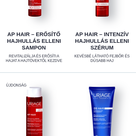
AP HAIR – ERŐSÍTŐ
AP HAIR – INTENZÍV
HAJHULLÁS ELLENI
HAJHULLÁS ELLENI
SAMPON
SZÉRUM
REVITALIZÁLJA ÉS ERŐSÍTI A
KEVÉSBÉ LÁTHATÓ FEJBŐR ÉS
HAJAT A HAJTÖVEKTŐL KEZDVE
DÚSABB HAJ
ÚJDONSÁG