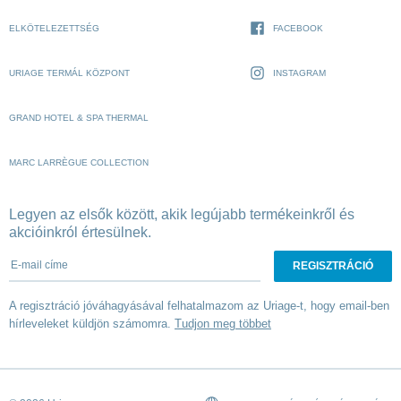
ELKÖTELEZETTSÉG
FACEBOOK
URIAGE TERMÁL KÖZPONT
INSTAGRAM
GRAND HOTEL & SPA THERMAL
MARC LARRÈGUE COLLECTION
Legyen az elsők között, akik legújabb termékeinkről és
akcióinkról értesülnek.
E-mail címe
A regisztráció jóváhagyásával felhatalmazom az Uriage-t, hogy email-ben
hírleveleket küldjön számomra.
Tudjon meg többet