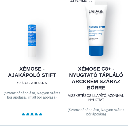
ÚJ FORMULA
XÉMOSE -
XÉMOSE C8+ -
AJAKÁPOLÓ STIFT
NYUGTATÓ TÁPLÁLÓ
ARCKRÉM SZÁRAZ
SZÁRAZ AJKAKRA
BŐRRE
(Száraz bőr ápolása, Nagyon száraz
VISZKETÉSCSILLAPÍTÓ, AZONNAL
bőr ápolása, Irritált bőr ápolása)
NYUGTAT
(Száraz bőr ápolása, Nagyon száraz
bőr ápolása)