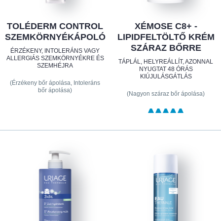
TOLÉDERM CONTROL
XÉMOSE C8+ -
SZEMKÖRNYÉKÁPOLÓ
LIPIDFELTÖLTŐ KRÉM
SZÁRAZ BŐRRE
ÉRZÉKENY, INTOLERÁNS VAGY
ALLERGIÁS SZEMKÖRNYÉKRE ÉS
TÁPLÁL, HELYREÁLLÍT, AZONNAL
SZEMHÉJRA
NYUGTAT 48 ÓRÁS
KIÚJULÁSGÁTLÁS
(Érzékeny bőr ápolása, Intoleráns
bőr ápolása)
(Nagyon száraz bőr ápolása)