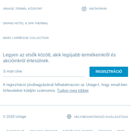
URIAGE TERMÁL KÖZPONT
INSTAGRAM
GRAND HOTEL & SPA THERMAL
MARC LARRÈGUE COLLECTION
Legyen az elsők között, akik legújabb termékeinkről és
akcióinkról értesülnek.
E-mail címe
A regisztráció jóváhagyásával felhatalmazom az Uriage-t, hogy email-ben
hírleveleket küldjön számomra.
Tudjon meg többet
© 2026 Uriage
HELYMEGHATÁROZÓ KIVÁLASZTÁSA