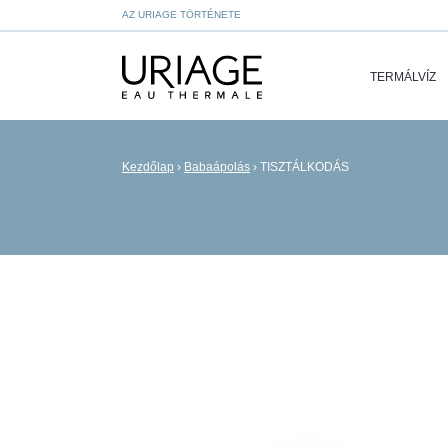
AZ URIAGE TÖRTÉNETE
TERMÁLVÍZ
Kezdőlap
›
Babaápolás
›
TISZTÁLKODÁS