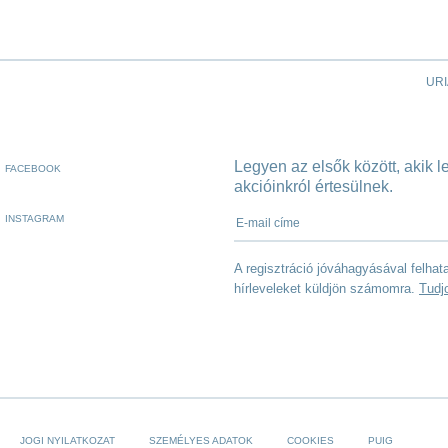
URI
Legyen az elsők között, akik 
FACEBOOK
akcióinkról értesülnek.
E-mail címe
INSTAGRAM
A regisztráció jóváhagyásával felha
hírleveleket küldjön számomra.
Tudj
JOGI NYILATKOZAT
SZEMÉLYES ADATOK
COOKIES
PUIG