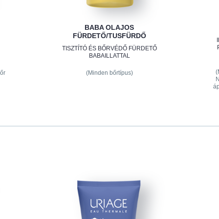
BABA OLAJOS
FÜRDETŐ/TUSFÜRDŐ
TISZTÍTÓ ÉS BŐRVÉDŐ FÜRDETŐ
BABAILLATTAL
(
őr
(Minden bőrtípus)
N
áp