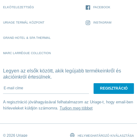
ELKÖTELEZETTSÉG
FACEBOOK
URIAGE TERMÁL KÖZPONT
INSTAGRAM
GRAND HOTEL & SPA THERMAL
MARC LARRÈGUE COLLECTION
Legyen az elsők között, akik legújabb termékeinkről és
akcióinkról értesülnek.
E-mail címe
A regisztráció jóváhagyásával felhatalmazom az Uriage-t, hogy email-ben
hírleveleket küldjön számomra.
Tudjon meg többet
© 2026 Uriage
HELYMEGHATÁROZÓ KIVÁLASZTÁSA