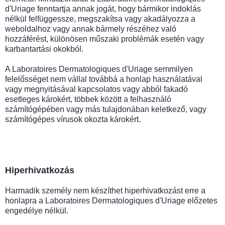
d'Uriage fenntartja annak jogát, hogy bármikor indoklás
nélkül felfüggessze, megszakítsa vagy akadályozza a
weboldalhoz vagy annak bármely részéhez való
hozzáférést, különösen műszaki problémák esetén vagy
karbantartási okokból.
A Laboratoires Dermatologiques d'Uriage semmilyen
felelősséget nem vállal továbbá a honlap használatával
vagy megnyitásával kapcsolatos vagy abból fakadó
esetleges károkért, többek között a felhasználó
számítógépében vagy más tulajdonában keletkező, vagy
számítógépes vírusok okozta károkért.
Hiperhivatkozás
Harmadik személy nem készíthet hiperhivatkozást erre a
honlapra a Laboratoires Dermatologiques d'Uriage előzetes
engedélye nélkül.