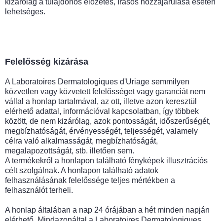
kizárólag a tulajdonos előzetes, írásos hozzájárulása esetén
lehetséges.
Felelősség kizárása
A Laboratoires Dermatologiques d'Uriage semmilyen
közvetlen vagy közvetett felelősséget vagy garanciát nem
vállal a honlap tartalmával, az ott, illetve azon keresztül
elérhető adattal, információval kapcsolatban, így többek
között, de nem kizárólag, azok pontosságát, időszerűségét,
megbízhatóságát, érvényességét, teljességét, valamely
célra való alkalmasságát, megbízhatóságát,
megalapozottságát, stb. illetően sem.
A termékekről a honlapon található fényképek illusztrációs
célt szolgálnak. A honlapon található adatok
felhasználásának felelőssége teljes mértékben a
felhasználót terheli.
A honlap általában a nap 24 órájában a hét minden napján
elérhető. Mindazonáltal a Laboratoires Dermatologiques