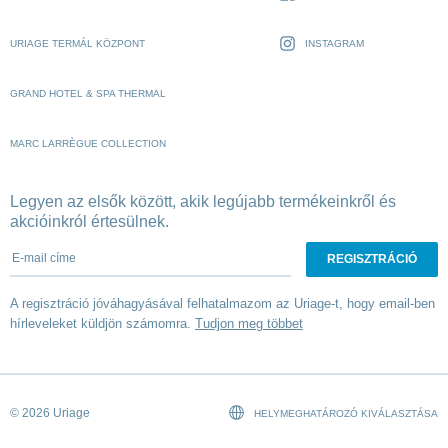
URIAGE TERMÁL KÖZPONT
INSTAGRAM
GRAND HOTEL & SPA THERMAL
MARC LARRÈGUE COLLECTION
Legyen az elsők között, akik legújabb termékeinkről és
akcióinkról értesülnek.
E-mail címe
A regisztráció jóváhagyásával felhatalmazom az Uriage-t, hogy email-ben
hírleveleket küldjön számomra.
Tudjon meg többet
© 2026 Uriage
HELYMEGHATÁROZÓ KIVÁLASZTÁSA