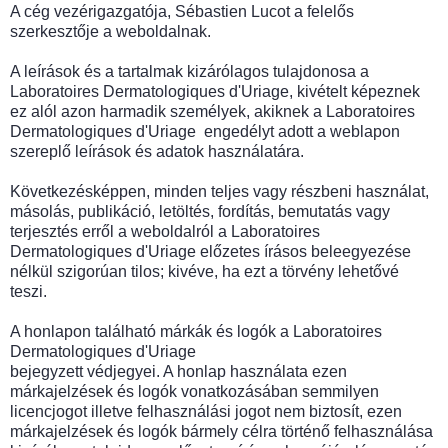
A cég vezérigazgatója, Sébastien Lucot a felelős
szerkesztője a weboldalnak.
A leírások és a tartalmak kizárólagos tulajdonosa a
Laboratoires Dermatologiques d'Uriage, kivételt képeznek
ez alól azon harmadik személyek, akiknek a Laboratoires
Dermatologiques d'Uriage engedélyt adott a weblapon
szereplő leírások és adatok használatára.
Következésképpen, minden teljes vagy részbeni használat,
másolás, publikáció, letöltés, fordítás, bemutatás vagy
terjesztés erről a weboldalról a Laboratoires
Dermatologiques d'Uriage előzetes írásos beleegyezése
nélkül szigorúan tilos; kivéve, ha ezt a törvény lehetővé
teszi.
A honlapon található márkák és logók a Laboratoires
Dermatologiques d'Uriage
bejegyzett védjegyei. A honlap használata ezen
márkajelzések és logók vonatkozásában semmilyen
licencjogot illetve felhasználási jogot nem biztosít, ezen
márkajelzések és logók bármely célra történő felhasználása