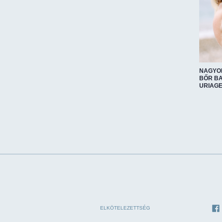
NAGYON
BŐR BA
URIAG
ELKÖTELEZETTSÉG