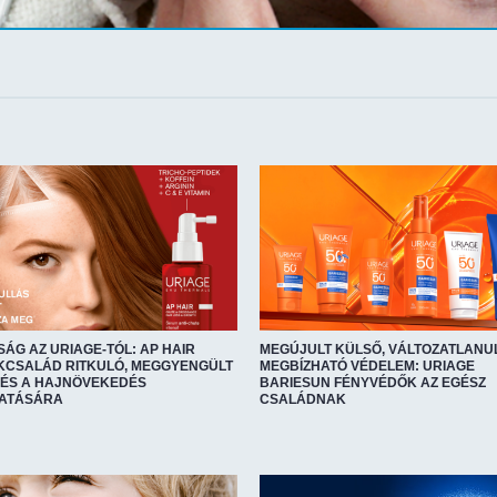
ÁG AZ URIAGE-TÓL: AP HAIR
MEGÚJULT KÜLSŐ, VÁLTOZATLANU
KCSALÁD RITKULÓ, MEGGYENGÜLT
MEGBÍZHATÓ VÉDELEM: URIAGE
 ÉS A HAJNÖVEKEDÉS
BARIESUN FÉNYVÉDŐK AZ EGÉSZ
ATÁSÁRA
CSALÁDNAK