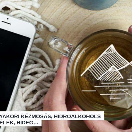
YAKORI
KÉZMOSÁS,
HIDROALKOHOLS
ÉLEK,
HIDEG…