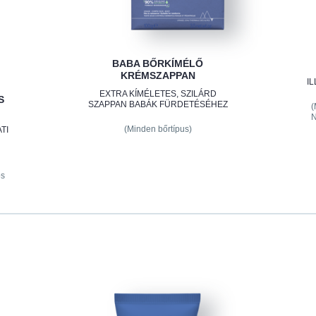
BABA BŐRKÍMÉLŐ
KRÉMSZAPPAN
I
EXTRA KÍMÉLETES, SZILÁRD
S
SZAPPAN BABÁK FÜRDETÉSÉHEZ
(
N
(Minden bőrtípus)
TI
os