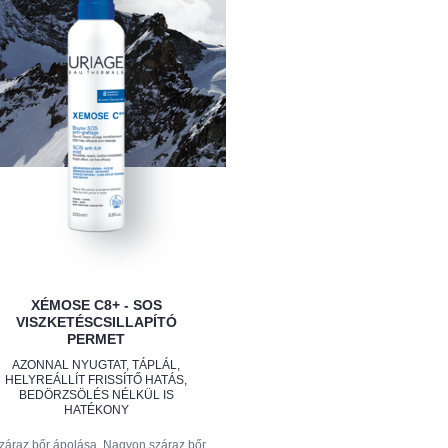
XÉMOSE C8+ - SOS
VISZKETÉSCSILLAPÍTÓ
PERMET
AZONNAL NYUGTAT, TÁPLÁL,
HELYREÁLLÍT FRISSÍTŐ HATÁS,
BEDÖRZSÖLÉS NÉLKÜL IS
HATÉKONY
záraz bőr ápolása, Nagyon száraz bőr