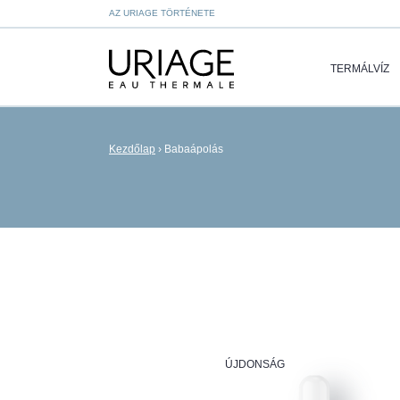
AZ URIAGE TÖRTÉNETE
TERMÁLVÍZ
Kezdőlap
›
Babaápolás
ÚJDONSÁG