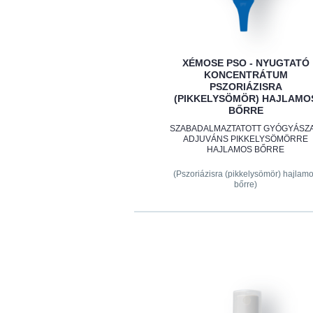
XÉMOSE PSO - NYUGTATÓ
KONCENTRÁTUM
PSZORIÁZISRA
(PIKKELYSÖMÖR) HAJLAMO
BŐRRE
SZABADALMAZTATOTT GYÓGYÁSZA
​​ADJUVÁNS PIKKELYSÖMÖRRE
HAJLAMOS BŐRRE
(Pszoriázisra (pikkelysömör) hajlam
bőrre)