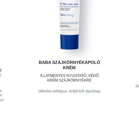
BABA SZÁJKÖRNYÉKÁPOLÓ
KRÉM
M
E
ILLATMENTES NYUGTATÓ, VÉDŐ
KRÉM SZÁJKÖRNYÉKRE
(
a,
(Minden bőrtípus, Irritált bőr ápolása)
őr
sa)