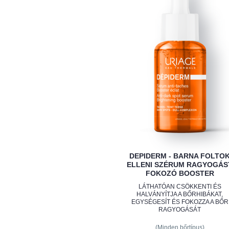
DEPIDERM - BARNA FOLTO
ELLENI SZÉRUM RAGYOGÁS
FOKOZÓ BOOSTER
LÁTHATÓAN CSÖKKENTI ÉS
HALVÁNYÍTJA A BŐRHIBÁKAT,
EGYSÉGESÍT ÉS FOKOZZA A BŐR
RAGYOGÁSÁT
(Minden bőrtípus)