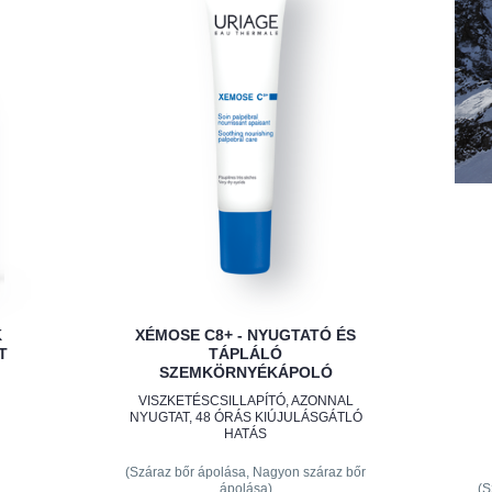
K
XÉMOSE C8+ - NYUGTATÓ ÉS
T
TÁPLÁLÓ
SZEMKÖRNYÉKÁPOLÓ
VISZKETÉSCSILLAPÍTÓ, AZONNAL
NYUGTAT, 48 ÓRÁS KIÚJULÁSGÁTLÓ
HATÁS
(Száraz bőr ápolása, Nagyon száraz bőr
ápolása)
(S