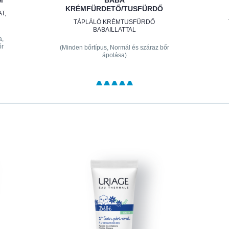
M
BABA
KRÉMFÜRDETŐ/TUSFÜRDŐ
T,
TÁPLÁLÓ KRÉMTUSFÜRDŐ
BABAILLATTAL
a,
őr
(Minden bőrtípus, Normál és száraz bőr
ápolása)