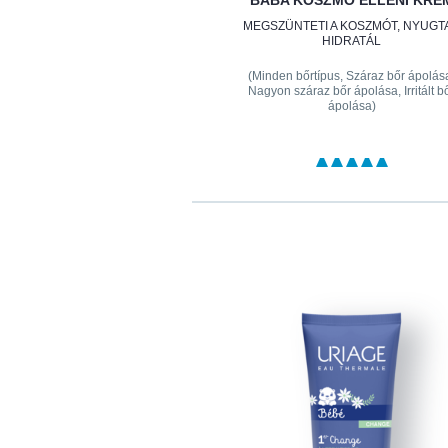
BABA KOSZMÓ ELLENI KRÉ
MEGSZÜNTETI A KOSZMÓT, NYUGTA
HIDRATÁL
(Minden bőrtípus, Száraz bőr ápolás
Nagyon száraz bőr ápolása, Irritált b
ápolása)