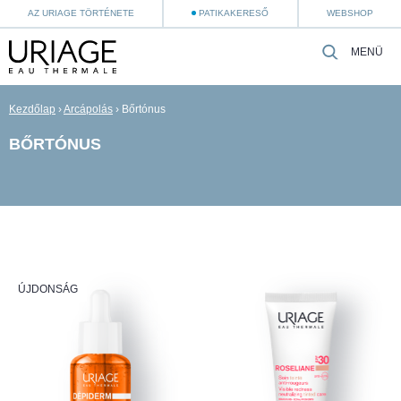
AZ URIAGE TÖRTÉNETE
PATIKAKERESŐ
WEBSHOP
MENÜ
Kezdőlap
›
Arcápolás
›
Bőrtónus
BŐRTÓNUS
ÚJDONSÁG