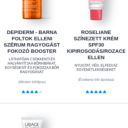
DEPIDERM - BARNA
ROSELIANE
FOLTOK ELLENI
SZÍNEZETT KRÉM
SZÉRUM RAGYOGÁST
SPF30
FOKOZÓ BOOSTER
KIPIROSODÁS/ROZACE
ELLEN
LÁTHATÓAN CSÖKKENTI ÉS
HALVÁNYÍTJA A BŐRHIBÁKAT,
NYUGTAT, VÉD, ELFEDI AZ
EGYSÉGESÍT ÉS FOKOZZA A BŐR
EGYENETLENSÉGEKET
RAGYOGÁSÁT
(Érzékeny bőr ápolása)
(Minden bőrtípus)