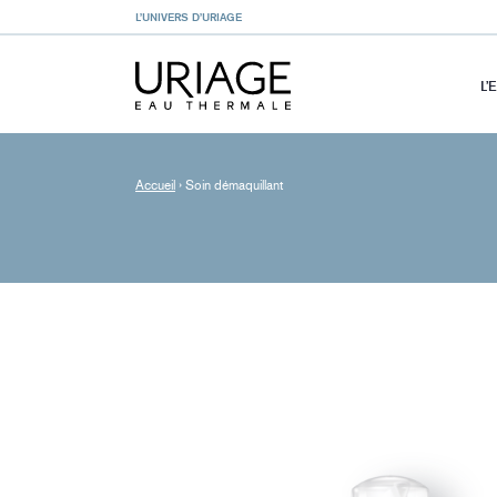
L’UNIVERS D’URIAGE
L’
Accueil
›
Soin démaquillant