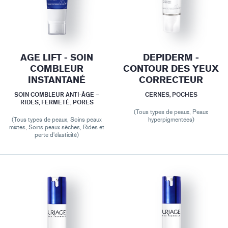
AGE LIFT - SOIN
DEPIDERM -
COMBLEUR
CONTOUR DES YEUX
INSTANTANÉ
CORRECTEUR
SOIN COMBLEUR ANTI-ÂGE –
CERNES, POCHES
RIDES, FERMETÉ, PORES
(Tous types de peaux, Peaux
(Tous types de peaux, Soins peaux
hyperpigmentées)
mixtes, Soins peaux sèches, Rides et
perte d'élasticité)