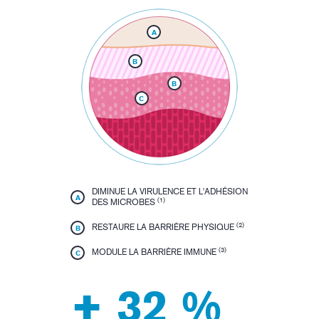
A
B
B
C
DIMINUE LA VIRULENCE ET L'ADHÉSION
A
(1)
DES MICROBES
(2)
RESTAURE LA BARRIÈRE PHYSIQUE
B
(3)
MODULE LA BARRIÈRE IMMUNE
C
+ 32 %