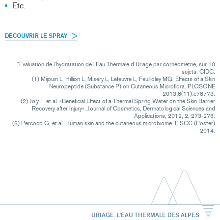
Etc.
DÉCOUVRIR LE SPRAY
*Évaluation de l’hydratation de l’Eau Thermale d’Uriage par cornéométrie, sur 10
sujets. CIDC.
(1) Mijouin L, Hillion L, Misery L, Lefeuvre L, Feuilloley MG. Effects of a Skin
Neuropeptide (Substance P) on Cutaneous Microflora. PLOSONE
2013;8(11):e78773.
(2) Joly F. et al. «Beneficial Effect of a Thermal Spring Water on the Skin Barrier
Recovery after Injury». Journal of Cosmetics, Dermatological Sciences and
Applications, 2012, 2, 273-276.
(3) Percoco G, et al. Human skin and the cutaneous microbiome. IFSCC (Poster)
2014.
URIAGE, L'EAU THERMALE DES ALPES