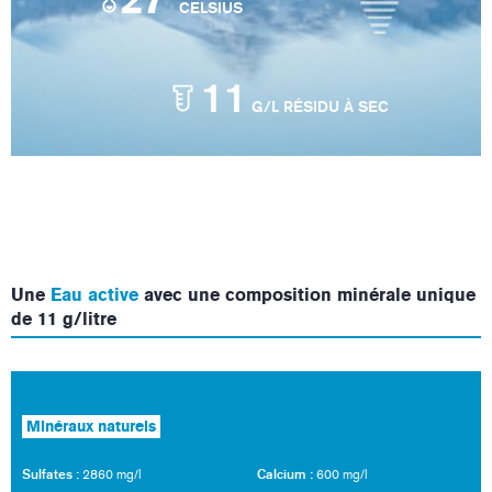
°
CELSIUS
11
G/L RÉSIDU À SEC
Une
Eau active
avec une composition minérale unique
de 11 g/litre
Minéraux naturels
Sulfates :
Calcium :
2860 mg/l
600 mg/l