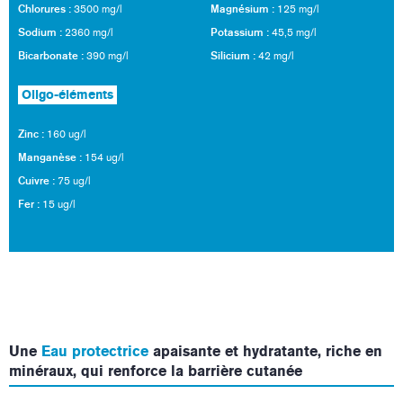
Chlorures :
Magnésium :
3500 mg/l
125 mg/l
Sodium :
Potassium :
2360 mg/l
45,5 mg/l
Bicarbonate :
Silicium :
390 mg/l
42 mg/l
Oligo-éléments
Zinc :
160 ug/l
Manganèse :
154 ug/l
Cuivre :
75 ug/l
Fer :
15 ug/l
Une
Eau protectrice
apaisante et hydratante, riche en
minéraux, qui renforce la barrière cutanée