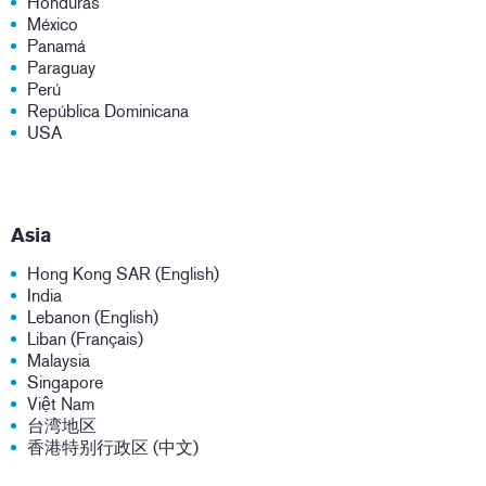
Honduras
México
Panamá
Paraguay
Perú
República Dominicana
USA
Asia
Hong Kong SAR (English)
India
Lebanon (English)
Liban (Français)
Malaysia
Singapore
Việt Nam
台湾地区
香港特别行政区 (中文)