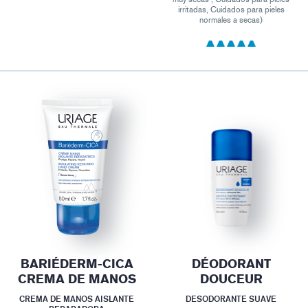
irritadas, Cuidados para pieles
normales a secas)
BARIÉDERM-CICA
DÉODORANT
CREMA DE MANOS
DOUCEUR
CREMA DE MANOS AISLANTE
DESODORANTE SUAVE