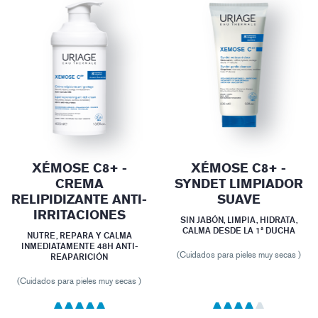
XÉMOSE C8+ -
XÉMOSE C8+ -
CREMA
SYNDET LIMPIADOR
RELIPIDIZANTE ANTI-
SUAVE
IRRITACIONES
SIN JABÓN, LIMPIA, HIDRATA,
CALMA DESDE LA 1ª DUCHA
NUTRE, REPARA Y CALMA
INMEDIATAMENTE 48H ANTI-
(Cuidados para pieles muy secas )
REAPARICIÓN
(Cuidados para pieles muy secas )