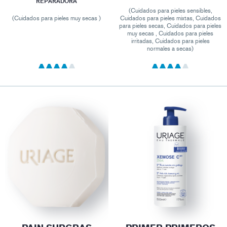
REPARADORA
(Cuidados para pieles sensibles,
(Cuidados para pieles muy secas )
Cuidados para pieles mixtas, Cuidados
para pieles secas, Cuidados para pieles
muy secas , Cuidados para pieles
irritadas, Cuidados para pieles
normales a secas)