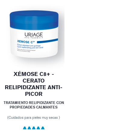
XÉMOSE C8+ -
CERATO
RELIPIDIZANTE ANTI-
PICOR
TRATAMIENTO RELIPIDIZANTE CON
PROPIEDADES CALMANTES
(Cuidados para pieles muy secas )