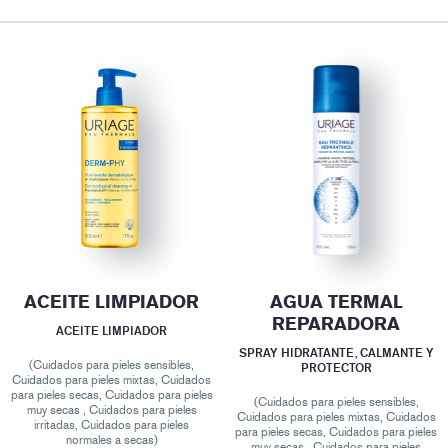
ACEITE LIMPIADOR
AGUA TERMAL
REPARADORA
ACEITE LIMPIADOR
SPRAY HIDRATANTE, CALMANTE Y
(Cuidados para pieles sensibles,
PROTECTOR
Cuidados para pieles mixtas, Cuidados
para pieles secas, Cuidados para pieles
(Cuidados para pieles sensibles,
muy secas , Cuidados para pieles
Cuidados para pieles mixtas, Cuidados
irritadas, Cuidados para pieles
para pieles secas, Cuidados para pieles
normales a secas)
muy secas , Cuidados para pieles