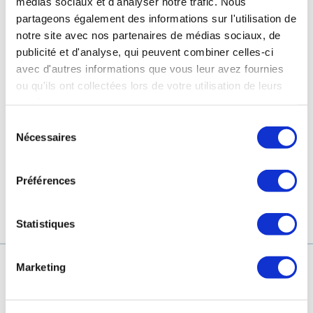
médias sociaux et d'analyser notre trafic. Nous
partageons également des informations sur l'utilisation de
notre site avec nos partenaires de médias sociaux, de
publicité et d'analyse, qui peuvent combiner celles-ci
avec d'autres informations que vous leur avez fournies
GYN-8
GYN-PHY
ou qu'ils ont collectées lors de votre utilisation de leurs
ИНТИМНА ХИГИЕНА -
ИНТИМНА ХИГИЕНА -
services.
УСПОКОЯВАЩ ПОЧИСТВАЩ ГЕЛ
ОСВЕЖАВАЩ ПОЧИСТВАЩ ГЕЛ
Sélection
(Раздразнена кожа)
(Чувствителна кожа)
Nécessaires
du
consentement
Préférences
Statistiques
URIAGE, ТЕРМАЛНАТА ВОДА НА ФРЕНСКИТЕ АЛПИ
Marketing
АНГАЖИМЕНТИ
FACEBOOK СТРАНИЦА