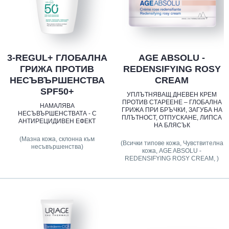
3-REGUL+ ГЛОБАЛНА
AGE ABSOLU -
ГРИЖА ПРОТИВ
REDENSIFYING ROSY
НЕСЪВЪРШЕНСТВА
CREAM
SPF50+
УПЛЪТНЯВАЩ ДНЕВЕН КРЕМ
ПРОТИВ СТАРЕЕНЕ – ГЛОБАЛНА
НАМАЛЯВА
ГРИЖА ПРИ БРЪЧКИ, ЗАГУБА НА
НЕСЪВЪРШЕНСТВАТА - С
ПЛЪТНОСТ, ОТПУСКАНЕ, ЛИПСА
АНТИРЕЦИДИВЕН ЕФЕКТ
НА БЛЯСЪК
(Мазна кожа, склонна към
(Всички типове кожа, Чувствителна
несъвършенства)
кожа, AGE ABSOLU -
REDENSIFYING ROSY CREAM, )