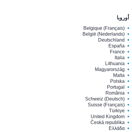
أوروبا
Belgique (Français)
België (Nederlands)
Deutschland
España
France
Italia
Lithuania
Magyarország
Malta
Polska
Portugal
România
Schweiz (Deutsch)
Suisse (Français)
Türkiye
United Kingdom
Česká republika
Ελλάδα