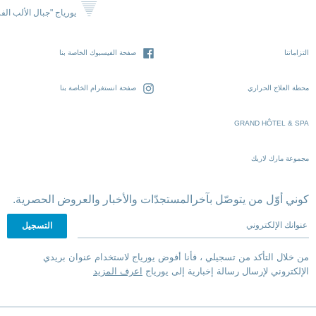
يورياج "جبال الألب الف
التزاماتنا
صفحة الفيسبوك الخاصة بنا
محطة العلاج الحراري
صفحة انستغرام الخاصة بنا
GRAND HÔTEL & SPA
مجموعة مارك لاريك
كوني أوّل من يتوصّل بآخرالمستجدّات والأخبار والعروض الحصرية.
عنوانك الإلكتروني
من خلال التأكد من تسجيلي ، فأنا أفوض يورياج لاستخدام عنوان بريدي
الإلكتروني لإرسال رسالة إخبارية إلى يورياج
اعرف المزيد