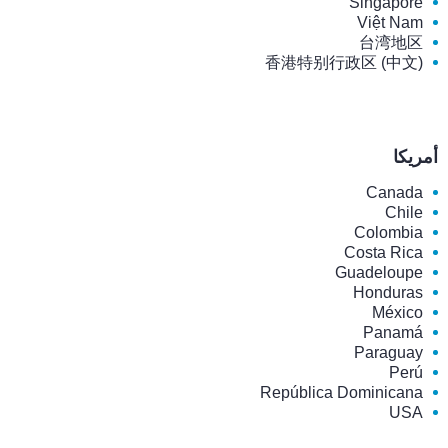
Singapore
Việt Nam
台湾地区
香港特别行政区 (中文)
أمريكا
Canada
Chile
Colombia
Costa Rica
Guadeloupe
Honduras
México
Panamá
Paraguay
Perú
República Dominicana
USA