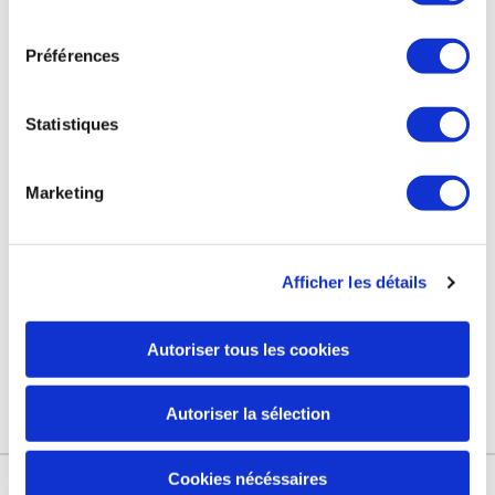
consentement
Préférences
التزاماتنا
صفحة الفيسبوك الخاصة بنا
محطة العلاج الحراري
صفحة انستغرام الخاصة بنا
Statistiques
GRAND HÔTEL & SPA
Marketing
مجموعة مارك لاريك
Afficher les détails
كوني أوّل من يتوصّل بآخرالمستجدّات والأخبار والعروض الحصرية.
عنوانك الإلكتروني
Autoriser tous les cookies
من خلال التأكد من تسجيلي ، فأنا أفوض يورياج لاستخدام عنوان بريدي
الإلكتروني لإرسال رسالة إخبارية إلى يورياج
اعرف المزيد
Autoriser la sélection
Cookies nécéssaires