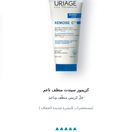
كزيموز سيندت منظف ناعم
جلّ كريمي منظّف وناعم
(مستحضرات للبشرة شديدة الجفاف )