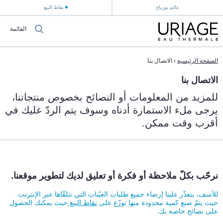
عالم يورياج
نقاط البيع
القائمة
الصفحة الرئيسية
›
الاتصال بنا
الاتصال بنا
للمزيد من المعلومات أو النصائح بخصوص منتجاتنا،
يرجى ملء الاستمارة أدناه وسوف يتم الردّ عليك في
أقرب وقت ممكن.
نرحّب بكلّ ملاحظة أو فكرة أو تعليق لديك لتطوير موقعنا.
للأسف، يتعذّر علينا إرضاء جميع طلبات العيّنات التي نتلقّاها عبر الإنترنت
حيث يتمّ صنع كمية محدودة منها توزّع على
نقاط البيع
حيث يمكنك الحصول
على نصائح خاصة بك.