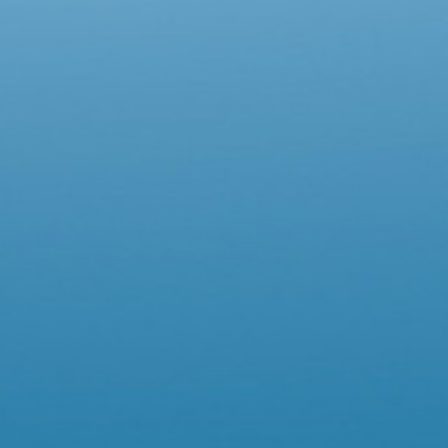
BARIÉDERM
CICA-HUILE
DERMATOLOGIQUE
:
99,
D'INGRÉDIENTS
D'ORIGI
NATURELLE
EN SAVOIR PLUS