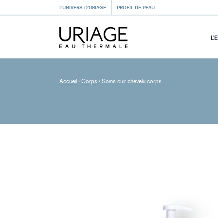
L’UNIVERS D’URIAGE
PROFIL DE PEAU
L’
Accueil
›
Corps
›
Soins cuir chevelu corps