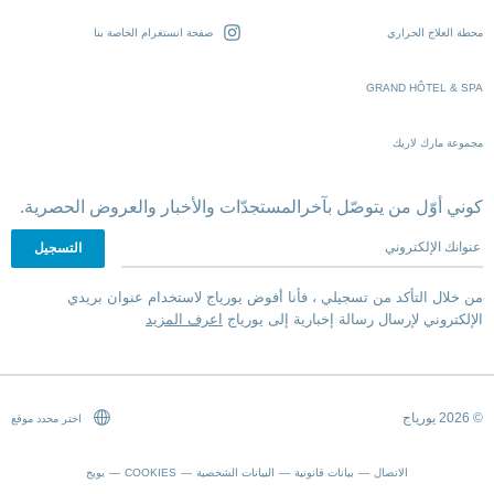
محطة العلاج الحراري
صفحة انستغرام الخاصة بنا
GRAND HÔTEL & SPA
مجموعة مارك لاريك
كوني أوّل من يتوصّل بآخرالمستجدّات والأخبار والعروض الحصرية.
عنوانك الإلكتروني
من خلال التأكد من تسجيلي ، فأنا أفوض يورياج لاستخدام عنوان بريدي
الإلكتروني لإرسال رسالة إخبارية إلى يورياج
اعرف المزيد
© 2026 يورياج
اختر محدد موقع
الاتصال
بيانات قانونية
البيانات الشخصية
COOKIES
بويج