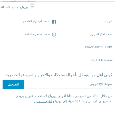
يورياج "جبال الألب الف
التزاماتنا
صفحة الفيسبوك الخاصة بنا
محطة العلاج الحراري
صفحة انستغرام الخاصة بنا
GRAND HÔTEL & SPA
مجموعة مارك لاريك
كوني أوّل من يتوصّل بآخرالمستجدّات والأخبار والعروض الحصرية.
عنوانك الإلكتروني
من خلال التأكد من تسجيلي ، فأنا أفوض يورياج لاستخدام عنوان بريدي
الإلكتروني لإرسال رسالة إخبارية إلى يورياج
اعرف المزيد