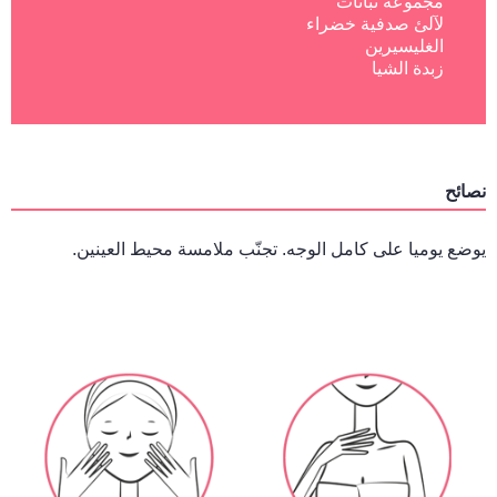
مجموعة نباتات
لآلئ صدفية خضراء
الغليسيرين
زبدة الشيا
نصائح
يوضع يوميا على كامل الوجه. تجنّب ملامسة محيط العينين.