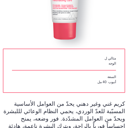
مثالي ل
الوجه
السعة
أنبوب 40 مل
كريم غني وغير دهني يحدّ من العوامل الأساسية
المسبّبة للعدّ الوردي، يحمي النظام الوعائي لللبشرة
ويحدّ من العوامل المشدّدة. فور وضعه، يمنح
إحساساً فورياً بالراحة، ويترك البشرة ناعمة، هادئة