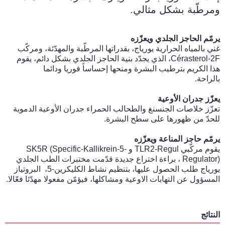
ومرطّبة بشكل مثالي.
يرمّم الحاجز الجلدي ويعزّزه
غني بالمياه الحرارية يورياج، بقدراتها المرطّبة والمهدّئة، ومركّب
Cérasterol-2F، الذي يجدّد بنية الحاجز الجلدي بشكل دائم، يقوم
هذا الكريم بترطيب البشرة ومنحها إحساساً فوريا ودائما
بالراحة.
يعزّز جدران الأوعية
تعزّز خلاصات الجنسنغ والطحالب الحمراء جدران الأوعية الدموية
للحدّ من ظهورها على سطح البشرة.
يرمّم حاجز المناعة ويعزّزه
يقوم مركّبي TLR2-Regul و SK5R (Specific-Kallikrein-5-
Regulator) ، براءة اختراع جديدة قدّمت مختبرات الطب الجلدي
يورياج طلب الحصول عليها، بتنظيم نشاط الكليكرين-5، البروتياز
المسؤول عن التهابات الاوعية ومشاكلها، فيؤمّن مفعولا مهدّئا فعّالا.
النتائج