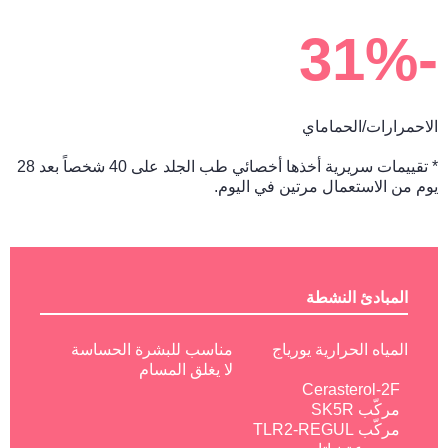
-31%
الاحمرارات/الحماماي
* تقييمات سريرية أخذها أخصائي طب الجلد على 40 شخصاً بعد 28
يوم من الاستعمال مرتين في اليوم.
المبادئ النشطة
المياه الحرارية يورياج
مناسب للبشرة الحساسة
لا يغلق المسام
Cerasterol-2F
مركّب SK5R
مركّب TLR2-REGUL