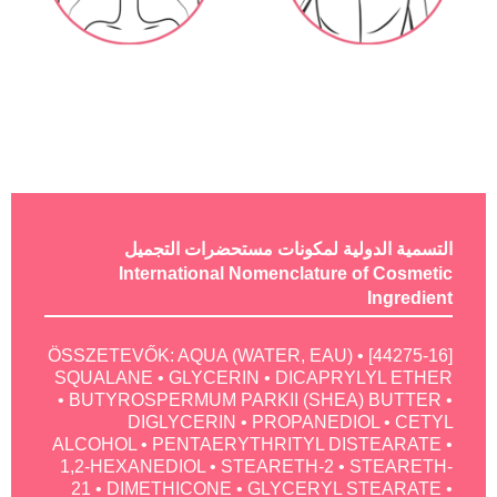
التسمية الدولية لمكونات مستحضرات التجميل
International Nomenclature of Cosmetic
Ingredient
[44275-16] ÖSSZETEVŐK: AQUA (WATER, EAU) •
SQUALANE • GLYCERIN • DICAPRYLYL ETHER
• BUTYROSPERMUM PARKII (SHEA) BUTTER •
DIGLYCERIN • PROPANEDIOL • CETYL
ALCOHOL • PENTAERYTHRITYL DISTEARATE •
1,2-HEXANEDIOL • STEARETH-2 • STEARETH-
21 • DIMETHICONE • GLYCERYL STEARATE •