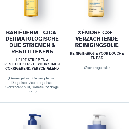
BARIÉDERM - CICA-
XÉMOSE C8+ -
DERMATOLOGISCHE
VERZACHTENDE
OLIE STRIEMEN &
REINIGINGSOLIE
RESTLITTEKENS
REINIGINGSOLIE VOOR DOUCHE
EN BAD
HELPT STRIEMEN &
RESTLITTEKENS TE VOORKOMEN,
(Zeer droge huid)
CORRIGEREND, VERSOEPELEND
(Gevoelige huid, Gemengde huid,
Droge huid, Zeer droge huid,
Geïrriteerde huid, Normale tot droge
huid, )