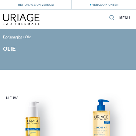
HET URIAGE UNIVERSUM
VERKOOPPUNTEN
MENU
Beginpagina
›
Olie
OLIE
NIEUW