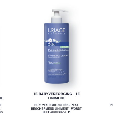
1E BABYVERZORGING - 1E
IE
LINIMENT
E
BIJZONDER MILD REINIGEND &
P
E
BESCHERMEND LINIMENT - WORDT
NG
NIET AFGESPOELD