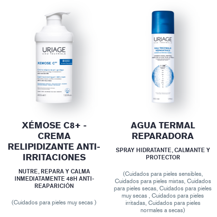
XÉMOSE C8+ -
AGUA TERMAL
CREMA
REPARADORA
RELIPIDIZANTE ANTI-
SPRAY HIDRATANTE, CALMANTE Y
IRRITACIONES
PROTECTOR
NUTRE, REPARA Y CALMA
(Cuidados para pieles sensibles,
INMEDIATAMENTE 48H ANTI-
Cuidados para pieles mixtas, Cuidados
REAPARICIÓN
para pieles secas, Cuidados para pieles
muy secas , Cuidados para pieles
(Cuidados para pieles muy secas )
irritadas, Cuidados para pieles
normales a secas)