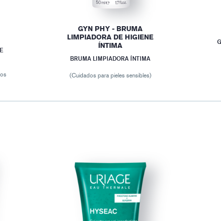
GYN PHY - BRUMA
LIMPIADORA DE HIGIENE
G
ÍNTIMA
YE
BRUMA LIMPIADORA ÍNTIMA
dos
(Cuidados para pieles sensibles)