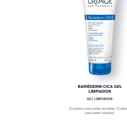
BARIÉDERM-CICA GEL
LIMPIADOR
GEL LIMPIADOR
(Cuidados para pieles sensibles, Cuida
para pieles irritadas)