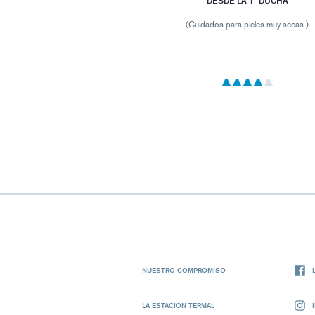
DESDE LA 1ª DUCHA
(Cuidados para pieles muy secas )
NUESTRO COMPROMISO
LA ESTACIÓN TERMAL