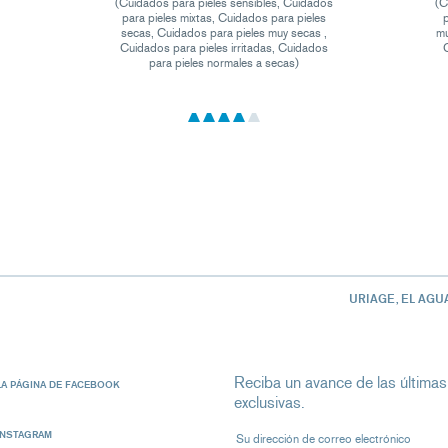
(Cuidados para pieles sensibles, Cuidados
(C
para pieles mixtas, Cuidados para pieles
secas, Cuidados para pieles muy secas ,
mu
Cuidados para pieles irritadas, Cuidados
C
para pieles normales a secas)
URIAGE, EL AGU
Reciba un avance de las últimas
LA PÁGINA DE FACEBOOK
exclusivas.
Su dirección de correo electrón
INSTAGRAM