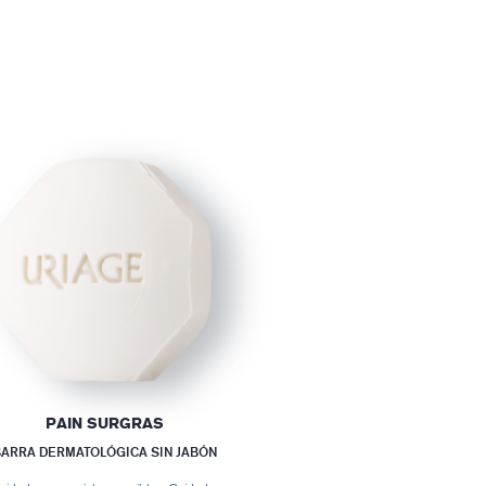
PAIN SURGRAS
ARRA DERMATOLÓGICA SIN JABÓN