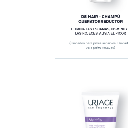
DS HAIR - CHAMPÚ
QUERATORREDUCTOR
ELIMINA LAS ESCAMAS, DISMINU
LAS ROJECES, ALIVIA EL PICOR
(Cuidados para pieles sensibles, Cuida
para pieles irritadas)