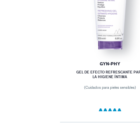
GYN-PHY
GEL DE EFECTO REFRESCANTE PA
LA HIGIENE ÍNTIMA
(Cuidados para pieles sensibles)