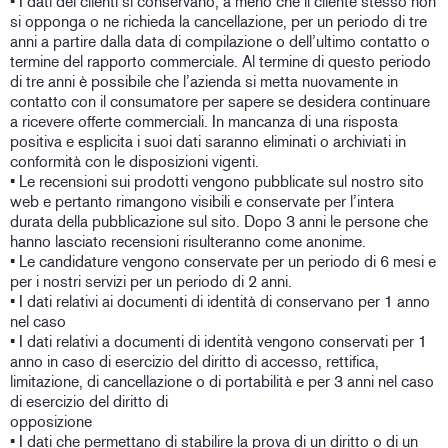
• I dati dei clienti si conservano, a meno che il cliente stesso non
si opponga o ne richieda la cancellazione, per un periodo di tre
anni a partire dalla data di compilazione o dell’ultimo contatto o
termine del rapporto commerciale. Al termine di questo periodo
di tre anni è possibile che l’azienda si metta nuovamente in
contatto con il consumatore per sapere se desidera continuare
a ricevere offerte commerciali. In mancanza di una risposta
positiva e esplicita i suoi dati saranno eliminati o archiviati in
conformità con le disposizioni vigenti.
• Le recensioni sui prodotti vengono pubblicate sul nostro sito
web e pertanto rimangono visibili e conservate per l’intera
durata della pubblicazione sul sito. Dopo 3 anni le persone che
hanno lasciato recensioni risulteranno come anonime.
• Le candidature vengono conservate per un periodo di 6 mesi e
per i nostri servizi per un periodo di 2 anni.
• I dati relativi ai documenti di identità di conservano per 1 anno
nel caso
• I dati relativi a documenti di identità vengono conservati per 1
anno in caso di esercizio del diritto di accesso, rettifica,
limitazione, di cancellazione o di portabilità e per 3 anni nel caso
di esercizio del diritto di
opposizion
• I dati che permettano di stabilire la prova di un diritto o di un