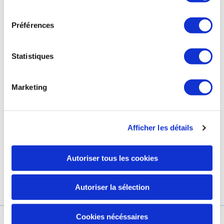
consentement
Préférences
التزاماتنا
صفحة الفيسبوك الخاصة بنا
محطة العلاج الحراري
صفحة انستغرام الخاصة بنا
Statistiques
GRAND HÔTEL & SPA
Marketing
مجموعة مارك لاريك
Afficher les détails
كوني أوّل من يتوصّل بآخرالمستجدّات والأخبار والعروض الحصرية.
عنوانك الإلكتروني
Autoriser tous les cookies
من خلال التأكد من تسجيلي ، فأنا أفوض يورياج لاستخدام عنوان بريدي
الإلكتروني لإرسال رسالة إخبارية إلى يورياج
اعرف المزيد
Autoriser la sélection
Cookies nécéssaires