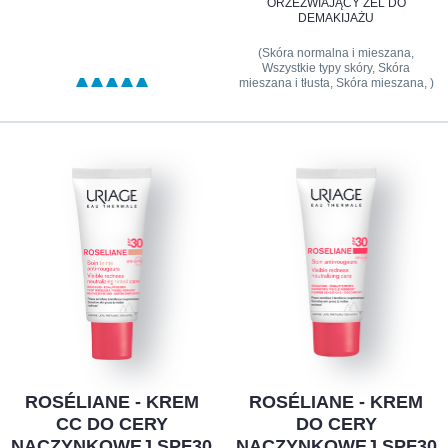
ORZEŹWIAJĄCY ŻEL DO
DEMAKIJAŻU
(Skóra normalna i mieszana,
Wszystkie typy skóry, Skóra
mieszana i tłusta, Skóra mieszana, )
ROSÉLIANE - KREM
ROSÉLIANE - KREM
CC DO CERY
DO CERY
NACZYNKOWEJ SPF30
NACZYNKOWEJ SPF30