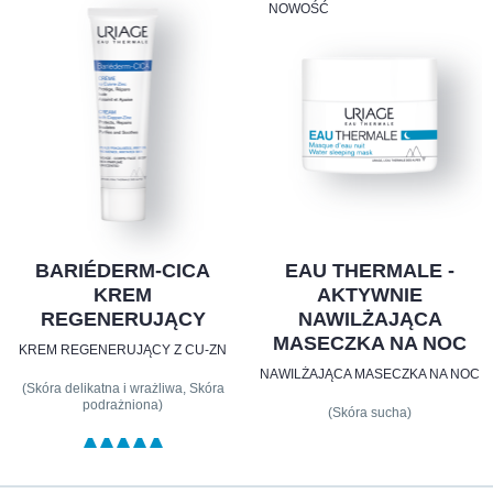
NOWOŚĆ
BARIÉDERM-CICA
EAU THERMALE -
KREM
AKTYWNIE
REGENERUJĄCY
NAWILŻAJĄCA
MASECZKA NA NOC
KREM REGENERUJĄCY Z CU-ZN
NAWILŻAJĄCA MASECZKA NA NOC
(Skóra delikatna i wrażliwa, Skóra
podrażniona)
(Skóra sucha)