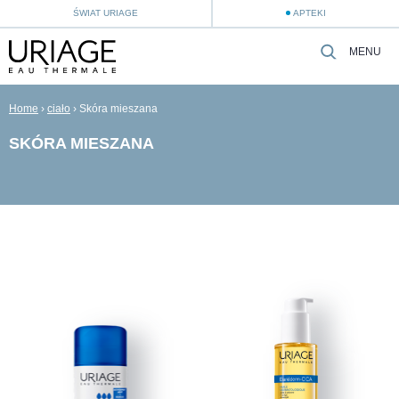
ŚWIAT URIAGE
APTEKI
MENU
Home
›
ciało
›
Skóra mieszana
SKÓRA MIESZANA