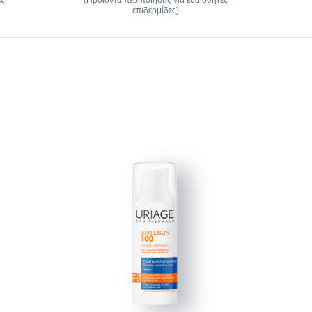
ες
(Προϊόντα περιποίησης για ευαίσθητες
επιδερμίδες)