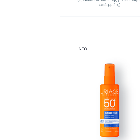
(Προϊόντα περιποίησης για ευαίσθητ
επιδερμίδες)
ΝΈΟ