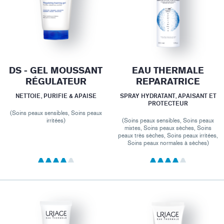
DS - GEL MOUSSANT
EAU THERMALE
RÉGULATEUR
REPARATRICE
NETTOIE, PURIFIE & APAISE
SPRAY HYDRATANT, APAISANT ET
PROTECTEUR
(Soins peaux sensibles, Soins peaux
irritées)
(Soins peaux sensibles, Soins peaux
mixtes, Soins peaux sèches, Soins
peaux très sèches, Soins peaux irritées,
Soins peaux normales à sèches)