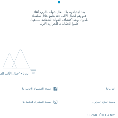
بعد اجتياحهم بلاد الغال، توقّف الروم أثناء
عبورهم لجبال الألب عند ينابيع بتلال سلسلة
بلدون. وبعد اكتشاف الفوائد الشفائية لمياهها،
أقاموا الحمّامات الحرارية الأولى
يورياج "جبال الألب الف
التزاماتنا
صفحة الفيسبوك الخاصة بنا
محطة العلاج الحراري
صفحة انستغرام الخاصة بنا
GRAND HÔTEL & SPA