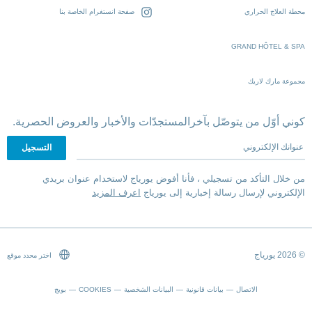
محطة العلاج الحراري
صفحة انستغرام الخاصة بنا
GRAND HÔTEL & SPA
مجموعة مارك لاريك
كوني أوّل من يتوصّل بآخرالمستجدّات والأخبار والعروض الحصرية.
عنوانك الإلكتروني
من خلال التأكد من تسجيلي ، فأنا أفوض يورياج لاستخدام عنوان بريدي
الإلكتروني لإرسال رسالة إخبارية إلى يورياج
اعرف المزيد
© 2026 يورياج
اختر محدد موقع
الاتصال
بيانات قانونية
البيانات الشخصية
COOKIES
بويج