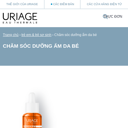
THẾ GIỚI CỦA URIAGE
CÁC ĐIỂM BÁN
CÁC CỬA HÀNG ĐIỆN TỬ
THỰC ĐƠN
Trang chủ
›
trẻ em & trẻ sơ sinh
›
Chăm sóc dưỡng ẩm da bé
CHĂM SÓC DƯỠNG ẨM DA BÉ