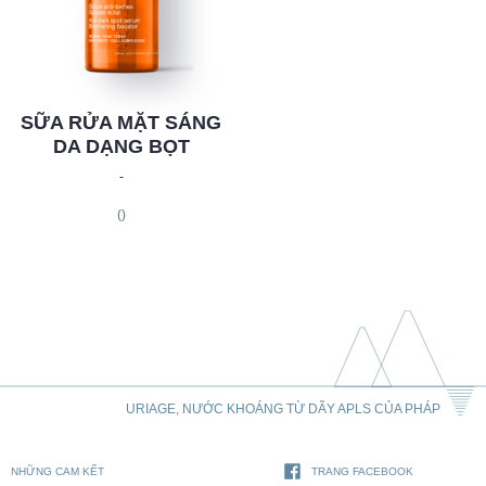
SỮA RỬA MẶT SÁNG
DA DẠNG BỌT
-
()
URIAGE, NƯỚC KHOÁNG TỪ DÃY APLS CỦA PHÁP
NHỮNG CAM KẾT
TRANG FACEBOOK