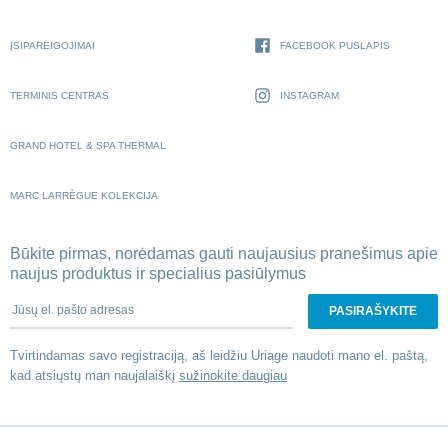
ĮSIPAREIGOJIMAI
FACEBOOK PUSLAPIS
TERMINIS CENTRAS
INSTAGRAM
GRAND HOTEL & SPA THERMAL
MARC LARRÈGUE KOLEKCIJA
Būkite pirmas, norėdamas gauti naujausius pranešimus apie
naujus produktus ir specialius pasiūlymus
Jūsų el. pašto adresas
Tvirtindamas savo registraciją, aš leidžiu Uriage naudoti mano el. paštą,
kad atsiųstų man naujalaiškį
sužinokite daugiau