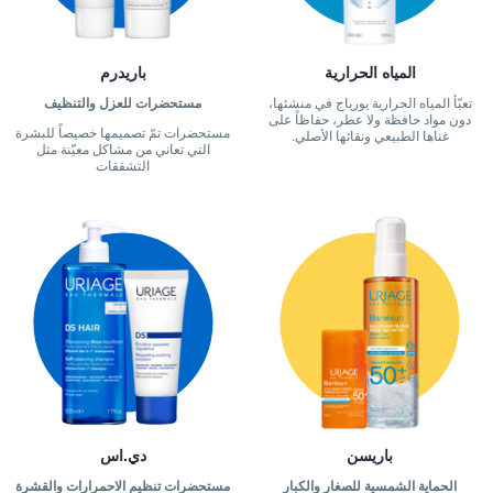
المياه الحرارية
باريدرم
تعبّأ المياه الحرارية يورياج في منشئها،
مستحضرات للعزل والتنظيف
دون مواد حافظة ولا عطر، حفاظاً على
مستحضرات تمّ تصميمها خصيصاً للبشرة
غناها الطبيعي ونقائها الأصلي.
التي تعاني من مشاكل معيّنة مثل
التشققات
باريسن
دي.اس
الحماية الشمسية للصغار والكبار
مستحضرات تنظيم الاحمرارات والقشرة