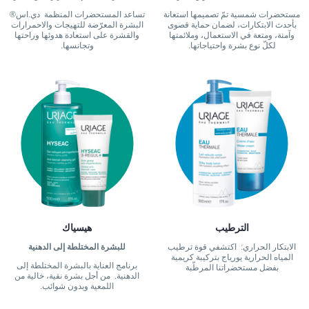
مستحضرات شمسية تمّ تصميمها استعانة
تساعد المستحضرات المنظمة دي.اس®
بأحدث الابتكارات، لضمان حماية قصوى
البشرة المعرّضة للتهيجات والاحمرارات
وآمنة، ومتعة في الاستعمال، وملائمتها
والقشرة على استعادة هدوئها وراحتها
لكلّ نوع بشرة واحتياجاتها.
وتجانسها.
الترطيب
هيسياك
الابتكار الحراري: اكتشفي قوة ترطيب
للبشرة المختلطة إلى الدهنية
المياه الحرارية يورياج بتركيبة كريمية
برنامج العناية بالبشرة المختلطة إلى
بفضل مستحضراتنا المرطّبة
الدهنية. من أجل بشرة نقية، خالية من
اللمعية وبدون شوائب.