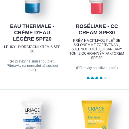
EAU THERMALE -
ROSÉLIANE - CC
CRÈME D'EAU
CREAM SPF30
LÉGÈRE SPF20
KRÉM NA CITLIVOU PLEŤ SE
SKLONEM KE ZČERVENÁNÍ,
LEHKÝ HYDRATAČNÍ KRÉM S SPF
SJEDNOCUJÍCÍ JEJÍ BAREVNÝ
20
TÓN, S OCHRANNÝM FAKTOREM
SPF 30
(Přípravky na smíšenou pleť,
Přípravky na normální až suchou
(Přípravky na citlivou pleť )
pleť)