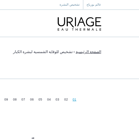
عالم يورياج
تشخيص البشرة
الصفحة الرئيسية
›
تشخيص للوقاية الشمسية لبشرة الكبار
09
08
07
06
05
04
03
02
01